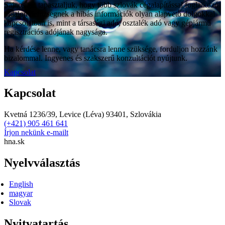
Sajnos azt tapasztaljuk, hogy több szlovák cégalapítással foglalkozó
oldalon hemzsegnek a hibás információk olyan alapvető dolgokkal
kapcsolatban is, mint a társasági adó, osztalék adó vagy gépjármű
regisztrációs adójának nagysága.
Ha kérdése lenne, vagy tanácsra lenne szüksége, forduljon hozzánk
bizalommal. Ingyenes és szakszerű konzultációt nyújtunk.
Kapcsolat
Kapcsolat
Kvetná 1236/39, Levice (Léva) 93401, Szlovákia
(+421) 905 461 641
Írjon nekünk e-mailt
hna.sk
Nyelvválasztás
English
magyar
Slovak
Nyitvatartás