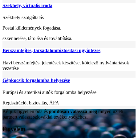
Székhely, virtuális iroda
Székhely szolgáltatás
Postai küldemények fogadása,
szkennelése, tárolása és továbbítása.
Bérszámfejtés, társadalombiztosítási ügyintézés
Havi bérszámfejtés, jelentések készítése, kötelező nyilvántartások
vezetése
Gépkocsik forgalomba helyezése
Európai és amerikai autók forgalomba helyezése
Regisztráció, biztosítás, ÁFA
Kérjük figyeljen oda és
gondosan válassza meg
milyen üzleti
partnert választ szlovákiai tevékenységéhez.
Figyelem