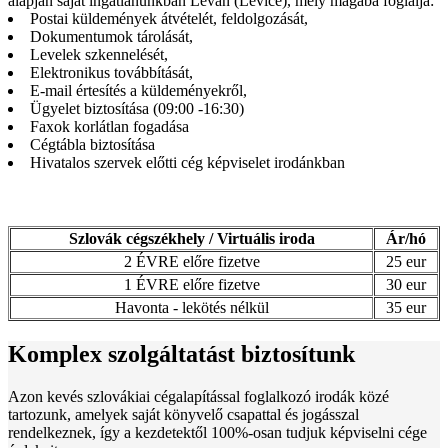
alapján saját ingatlanunkban Léván (Levice), mely magába foglalja:
Postai küldemények átvételét, feldolgozását,
Dokumentumok tárolását,
Levelek szkennelését,
Elektronikus továbbítását,
E-mail értesítés a küldeményekről,
Ügyelet biztosítása (09:00 -16:30)
Faxok korlátlan fogadása
Cégtábla biztosítása
Hivatalos szervek előtti cég képviselet irodánkban
Szlovák cégszékhely / Virtuális iroda
Ár/hó
2 ÉVRE előre fizetve
25 eur
1 ÉVRE előre fizetve
30 eur
Havonta - lekötés nélkül
35 eur
Komplex szolgáltatást biztosítunk
Azon kevés szlovákiai cégalapítással foglalkozó irodák közé
tartozunk, amelyek saját könyvelő csapattal és jogásszal
rendelkeznek, így a kezdetektől 100%-osan tudjuk képviselni cége